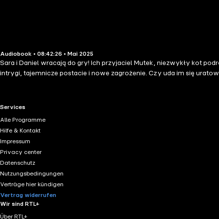
Audiobook • 08:42:26 • Mai 2025
Sara i Daniel wracają do gry! Ich przyjaciel Mutek, niezwykły kot pod
intrygi, tajemnicze postacie i nowe zagrożenie. Czy uda im się uratowa
RTL+ useful links.
Services
Alle Programme
Hilfe & Kontakt
Impressum
Privacy center
Datenschutz
Nutzungsbedingungen
Verträge hier kündigen
Vertrag widerrufen
Wir sind RTL+
Über RTL+