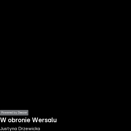
the
h page
 main
nt
the
ibility
ment
Powered by Deezer
W obronie Wersalu
Justyna Drzewicka