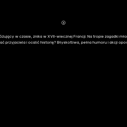
Abonnieren
Mehr
Details
różujący w czasie, znika w XVII-wiecznej Francji. Na tropie zagadki m
ć przyjaciela i ocalić historię? Błyskotliwa, pełna humoru i akcji opo