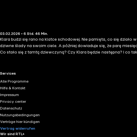
03.02.2026 • 6 Std. 46 Min.
Klara budzi się rano na klatce schodowej. Nie pamięta, co się działo w n
dziwne ślady na swoim ciele. A później dowiaduje się, że parę miesięcy wcześniej inn
Co stało się z tamtą dziewczyną? Czy Klara będzie następna? I co tak
RTL+ useful links.
Services
Alle Programme
Hilfe & Kontakt
Impressum
Privacy center
Datenschutz
Nutzungsbedingungen
Verträge hier kündigen
Vertrag widerrufen
Wir sind RTL+