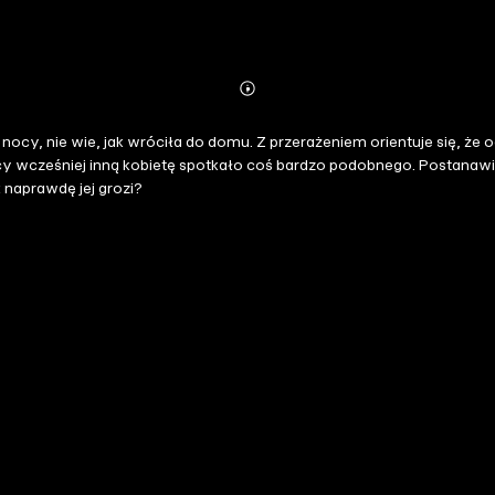
Abonnieren
Mehr
Details
ocy, nie wie, jak wróciła do domu. Z przerażeniem orientuje się, że od i
ą kobietę spotkało coś bardzo podobnego. Postanawia się z nią skontaktować. I wtedy k
 naprawdę jej grozi?