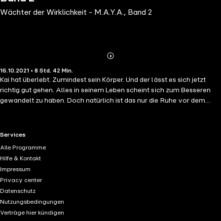
Wächter der Wirklichkeit - M.A.Y.A., Band 2
Abonnieren
Mehr
16.10.2021 • 8 Std. 42 Min.
Details
Kai hat überlebt. Zumindest sein Körper. Und der lässt es sich jetzt
richtig gut gehen. Alles in seinem Leben scheint sich zum Besseren
gewandelt zu haben. Doch natürlich ist das nur die Ruhe vor dem
Sturm. Denn als plötzlich ein alter Bekannter mit einer Hiobsbotschaft
auf der Matte steht, wird Kais Verständnis von Wirklichkeit ein
weiteres Mal auf eine schwere Probe gestellt. Wird er sich einer
RTL+ useful links.
Services
neuen Herausforderung stellen? Kann er überhaupt Nein sagen, wenn
Alle Programme
es um das Leben seiner Familie und das Schicksal der Erde geht? Mit
Hilfe & Kontakt
"M.A.Y.A. - Wächter der Wirklichkeit" folgt die von vielen Lesern
Impressum
gewünschte Fortsetzung der M.A.Y.A.-Reihe: ein weiterer
Privacy center
haarsträubender Roadtrip, der Genregrenzen so leicht durchtrennt
Datenschutz
wie ein Laser-Katana einen backofenwarmen Camembert. Für Fans
Nutzungsbedingungen
von actiongeladener "Science Fantasy", tiefen Tauchgängen in
Verträge hier kündigen
nerdige Abgründe und Ausflügen zum Ereignishorizont des eigenen