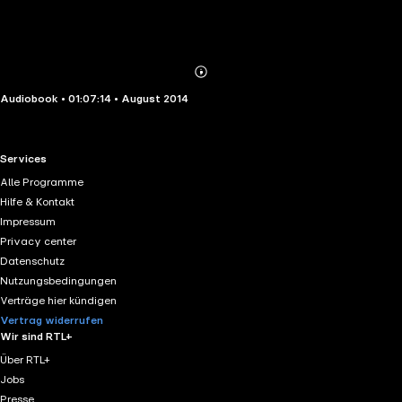
Abonnieren
Mehr
Audiobook • 01:07:14 • August 2014
Details
RTL+ useful links.
Services
Alle Programme
Hilfe & Kontakt
Impressum
Privacy center
Datenschutz
Nutzungsbedingungen
Verträge hier kündigen
Vertrag widerrufen
Wir sind RTL+
Über RTL+
Jobs
Presse