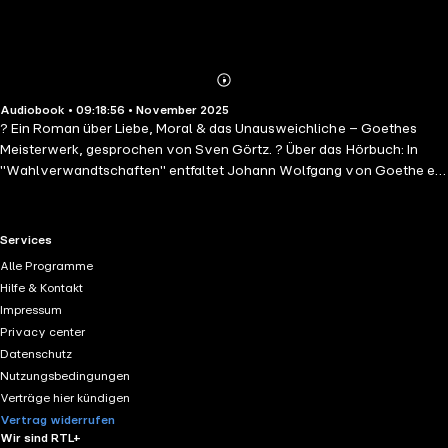
Abonnieren
Mehr
Audiobook • 09:18:56 • November 2025
Details
? Ein Roman über Liebe, Moral & das Unausweichliche – Goethes
Meisterwerk, gesprochen von Sven Görtz. ? Über das Hörbuch: In
"Wahlverwandtschaften" entfaltet Johann Wolfgang von Goethe ein
vielschichtiges Beziehungsgeflecht zwischen vier Menschen, deren
Leben sich durch innere und äußere Anziehung dramatisch verändert.
? Mit psychologischer Tiefe, gesellschaftlicher Schärfe und
RTL+ useful links.
Services
symbolischer Dichte erzählt Goethe von der Macht der Gefühle –
Alle Programme
und deren Grenzen im Spannungsfeld von Ehe, Freiheit und
Hilfe & Kontakt
Konvention. Ein zentrales Werk der Weltliteratur und bis heute viel
Impressum
diskutiert. Ein Klassiker über Liebe, Entscheidung & die Natur des
Privacy center
Menschen. ? Warum dieses Hörbuch? ✔ Goethes psychologischer
Datenschutz
Gesellschaftsroman – tiefgründig & bewegend ✔ Themen: Liebe, Ehe,
Nutzungsbedingungen
Begehren, Pflicht & moralischer Konflikt ✔ Gesprochen von Sven
Verträge hier kündigen
Görtz – einfühlsam, klar & mit literarischer Spannung ✔ Ideal für
Vertrag widerrufen
Hörer klassischer Romane & anspruchsvoller Literatur ? Jetzt als
Wir sind RTL+
ungekürztes Hörbuch – intensiv, facettenreich & zeitlos relevant. ?