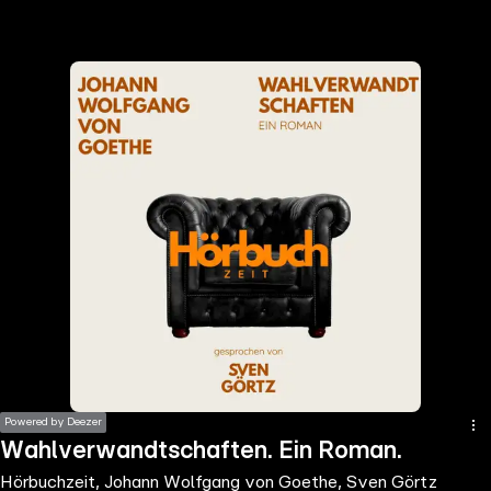
the
h page
 main
nt
the
ibility
ment
Powered by Deezer
Wahlverwandtschaften. Ein Roman.
Hörbuchzeit, Johann Wolfgang von Goethe, Sven Görtz