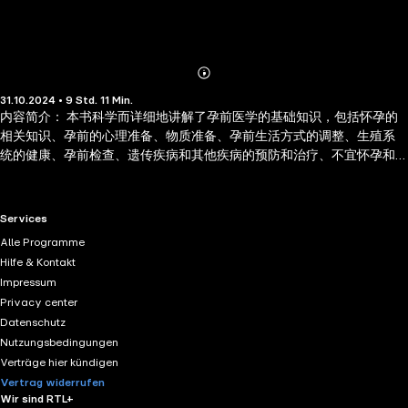
Abonnieren
Mehr
31.10.2024 • 9 Std. 11 Min.
Details
内容简介： 本书科学而详细地讲解了孕前医学的基础知识，包括怀孕的
相关知识、孕前的心理准备、物质准备、孕前生活方式的调整、生殖系
统的健康、孕前检查、遗传疾病和其他疾病的预防和治疗、不宜怀孕和
慎重怀孕的情况、最佳受孕条件、科学助孕等相关知识。帮助所有准备
怀孕的夫妻做好孕前准备工作，怀上最棒的宝宝。 作者简介： 菅波，资
深母婴咨询顾问，2005年创办之宝贝网站，担任"之宝贝书系"总策划。
RTL+ useful links.
Services
在理论与实践结合中不断开发探索，深受父母及广大读者的喜爱。戴淑
Alle Programme
凤，京大学第一临床医学院教授，发展与教育心理学硕士，中国优生科
Hilfe & Kontakt
学协会理事，中国未来研究会教育分会主任委员、关工委早教项目专
Impressum
家。北京儿童心理协会理事，北京市科研项目评审专家组评委。
Privacy center
Datenschutz
Nutzungsbedingungen
Verträge hier kündigen
Vertrag widerrufen
Wir sind RTL+