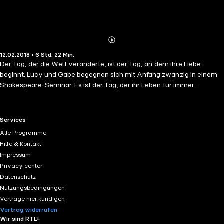
Abonnieren
Mehr
12.02.2018 • 6 Std. 22 Min.
Details
Der Tag, der die Welt veränderte, ist der Tag, an dem ihre Liebe
beginnt. Lucy und Gabe begegnen sich mit Anfang zwanzig in einem
Shakespeare-Seminar. Es ist der Tag, der ihr Leben für immer
verändert. Es scheint fast so, als habe sie das Schicksal
zusammengeführt. Und so lassen sie sich ein auf diese erste große
Liebe. Doch beide haben auch eigene Wünsche. Lucy beginnt eine
RTL+ useful links.
Services
Karriere in New York, während Gabe als Fotograf um die Welt reist. In
Alle Programme
den dreizehn Jahren, die folgen, verändert sich ihr ganzes Leben. Nur
Hilfe & Kontakt
eines bleibt gleich: ihre tiefen Gefühle. Aber ist das genug, um sie für
Impressum
immer aneinander zu binden?Charmant und mit viel Feingefühl
Privacy center
gelesen von Annina Braunmiller-Jest
Datenschutz
Nutzungsbedingungen
Verträge hier kündigen
Vertrag widerrufen
Wir sind RTL+