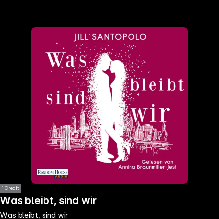
the
h page
 main
nt
the
ibility
ment
1 Credit
Was bleibt, sind wir
Was bleibt, sind wir