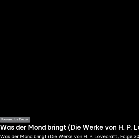
the
h page
 main
nt
the
ibility
ment
Powered by Deezer
Was der Mond bringt (Die Werke von H. P. L
Was der Mond bringt (Die Werke von H. P. Lovecraft, Folge 30