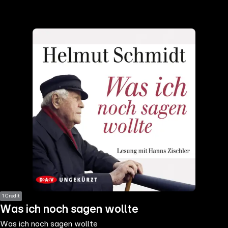
the
h page
 main
nt
the
ibility
ment
1 Credit
Was ich noch sagen wollte
Was ich noch sagen wollte