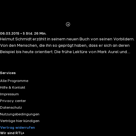
Abonnieren
Mehr
06.03.2015 • 5 Std. 26 Min.
Details
Helmut Schmidt erzählt in seinem neuen Buch von seinen Vorbildern.
Von den Menschen, die ihn so geprägt haben, dass er sich an deren
Beispiel bis heute orientiert. Die frühe Lektüre von Mark Aurel und
Cicero, die Beschäftigung mit Kant, Weber und Karl Popper waren
entscheidend in der Entwicklung des Politikers, der in seiner aktiven
politischen Zeit als ein Verfechter des Pragmatismus galt. Dennoch
RTL+ useful links.
Services
wurde seine Politik stets von einer sittlichen, tief verinnerlichten
Alle Programme
Grundorientierung geleitet, die er sowohl den großen Denkern als
Hilfe & Kontakt
auch Begegnungen in der Schulzeit oder seiner Frau Loki verdankte.
Impressum
Einfühlsam gelesen von Hanns Zischler.
Privacy center
Datenschutz
Nutzungsbedingungen
Verträge hier kündigen
Vertrag widerrufen
Wir sind RTL+