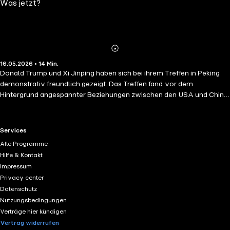
Was jetzt?
Abspielen
Mehr
16.05.2026 • 14 Min.
Details
Donald Trump und Xi Jinping haben sich bei ihrem Treffen in Peking
demonstrativ freundlich gezeigt. Das Treffen fand vor dem
Hintergrund angespannter Beziehungen zwischen den USA und China
statt. Bei den Gesprächen ging es um wirtschaftliche Kooperation,
darunter den Ausbau von Handelsbeziehungen, chinesische
Investitionen in den USA sowie einen besseren Zugang
RTL+ useful links.
Services
amerikanischer Unternehmen zum chinesischen Markt. Beim Treffen
Alle Programme
warnte Xi Jinping außerdem vor einer weiteren Zuspitzung im Streit
Hilfe & Kontakt
um Taiwan. Welchen Einfluss das auf die Beziehungen zwischen USA
Impressum
und China haben könnte, ordnet Matthias Naß, Internationaler
Privacy center
Korrespondent der ZEIT ein. Vor dem diesjährigen Eurovision Song
Datenschutz
Contest 2026 gibt es anhaltende Debatten über die Teilnahme Israels.
Nutzungsbedingungen
Mehrere Künstlerinitiativen, Musiker und Rundfunkanstalten
Verträge hier kündigen
protestieren gegen den Auftritt des israelischen Kandidaten Noam
Vertrag widerrufen
Bettan. Hintergrund ist der Nahostkonflikt und das Vorgehen Israels im