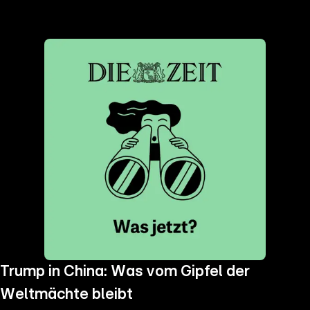
the
h page
 main
nt
the
ibility
ment
Trump in China: Was vom Gipfel der
Weltmächte bleibt