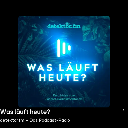
the
h page
 main
nt
the
ibility
ment
Was läuft heute?
detektor.fm – Das Podcast-Radio