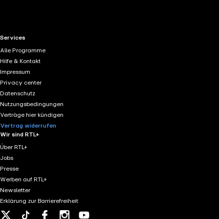
RTL+ useful links.
Services
Alle Programme
Hilfe & Kontakt
Impressum
Privacy center
Datenschutz
Nutzungsbedingungen
Verträge hier kündigen
Vertrag widerrufen
Wir sind RTL+
Über RTL+
Jobs
Presse
Werben auf RTL+
Newsletter
Erklärung zur Barrierefreiheit
X
Tiktok
Facebook
Instagram
Youtube