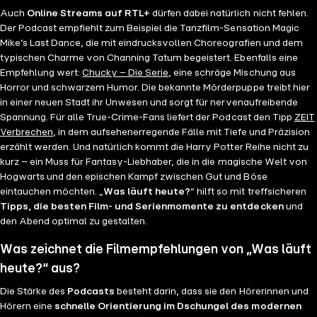
Auch
Online Streams auf RTL+
dürfen dabei natürlich nicht fehlen.
Der Podcast empfiehlt zum Beispiel die Tanzfilm-Sensation Magic
Mike’s Last Dance, die mit eindrucksvollen Choreografien und dem
typischen Charme von Channing Tatum begeistert. Ebenfalls eine
Empfehlung wert:
Chucky – Die Serie
, eine schräge Mischung aus
Horror und schwarzem Humor. Die bekannte Mörderpuppe treibt hier
in einer neuen Stadt ihr Unwesen und sorgt für nervenaufreibende
Spannung. Für alle True-Crime-Fans liefert der Podcast den Tipp
ZEIT
Verbrechen
, in dem aufsehenerregende Fälle mit Tiefe und Präzision
erzählt werden. Und natürlich kommt die Harry Potter Reihe nicht zu
kurz – ein Muss für Fantasy-Liebhaber, die in die magische Welt von
Hogwarts und den epischen Kampf zwischen Gut und Böse
eintauchen möchten. „
Was läuft heute?
“ hilft so mit treffsicheren
Tipps, die besten Film- und Serienmomente zu entdecken
und
den Abend optimal zu gestalten.
Was zeichnet die Filmempfehlungen von „Was läuft
heute?“ aus?
Die Stärke des
Podcasts
besteht darin, dass sie den Hörerinnen und
Hörern eine
schnelle Orientierung im Dschungel des modernen