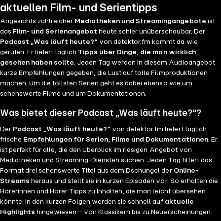
https://detektor.fm/serien/antritt ➡️ Artikel zum
aktuellen Film- und Serientipps
Nachlesen: https://detektor.fm/kultur/was-laeuft-
Angesichts zahlreicher
Mediatheken und Streamingangebote
ist
heute-running-point-staffel-2
das
Film- und Serienangebot
heute schier unüberschaubar. Der
Podcast „Was läuft heute?“
von detektor.fm kommt da wie
gerufen. Er liefert täglich
Tipps über Dinge, die man wirklich
gesehen haben sollte
. Jeden Tag werden in diesem Audioangebot
kurze Empfehlungen gegeben, die Lust auf tolle Filmproduktionen
machen. Um die tollsten Serien geht es dabei ebenso wie um
sehenswerte Filme und um Dokumentationen.
Was bietet dieser Podcast „Was läuft heute?“?
Der
Podcast „Was läuft heute?“
von detektor.fm liefert täglich
frische
Empfehlungen für Serien, Filme und Dokumentationen
. Er
ist perfekt für alle, die den Überblick im riesigen Angebot von
Mediatheken und Streaming-Diensten suchen. Jeden Tag filtert das
Format drei sehenswerte Titel aus dem Dschungel der
Online-
Streams
heraus und stellt sie in kurzen Episoden vor. So erhalten die
Hörerinnen und Hörer Tipps zu Inhalten, die man leicht übersehen
könnte. In den kurzen Folgen werden sie schnell auf
aktuelle
Highlights
hingewiesen – von Klassikern bis zu Neuerscheinungen.