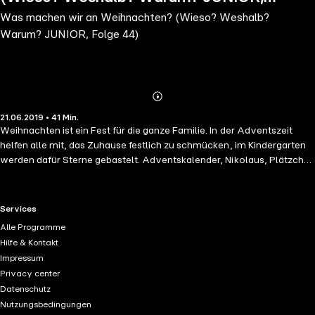
Was machen wir an Weihnachten? (Wieso? Weshalb?
Folge 44)
Warum? JUNIOR, Folge 44)
Abonnieren
Mehr
21.06.2019 • 41 Min.
Details
Weihnachten ist ein Fest für die ganze Familie. In der Adventszeit
helfen alle mit, das Zuhause festlich zu schmücken, im Kindergarten
werden dafür Sterne gebastelt. Adventskalender, Nikolaus, Plätzchen
backen, Wunschzettel schreiben und Weihnachtsmarkt verkürzen die
Zeit bis Weihnachten. Bei traditionellen Liedern wie "Alle Jahre
wieder" stimmt jedes Kind mit ein und zu modernen Songs wie "Das
RTL+ useful links.
Services
vergessene Nikolausgedicht" tanzen alle mit. Beim Krippenspiel
Alle Programme
erfahren die Kleinen, warum wir eigentlich Weihnachten feiern. Und
Hilfe & Kontakt
wenn es dann so weit ist, kommt die ganze Familie zum Singen und
Impressum
Essen zusammen - und es ist endlich Bescherung! Altersgerechte
Privacy center
Fragen und Antworten, authentische Geräusche, viele Mitmach-
Datenschutz
Aktionen und Musik machen die Reihe "Wieso? Weshalb? Warum?
Nutzungsbedingungen
junior" zu einem Hörerlebnis für die Kleinsten. Die gleichnamige