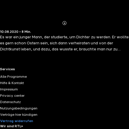
Abonnieren
Mehr
10.08.2020 • 8 Min.
Details
Es war ein junger Mann, der studierte, um Dichter zu werden. Er wollte
es gern schon Ostern sein, sich dann verheiraten und von der
Dichtkunst leben, und dazu, das wusste er, brauchte man nur zu
erfinden. Allein er konnte nichts erfinden. Er war viel zu spät geboren;
alles war schon erfunden, ehe er zur Welt kam; über alles war schon
geschrieben und gedichtet worden...
RTL+ useful links.
Services
Alle Programme
Hilfe & Kontakt
Impressum
Privacy center
Datenschutz
Nutzungsbedingungen
Verträge hier kündigen
Vertrag widerrufen
Wir sind RTL+