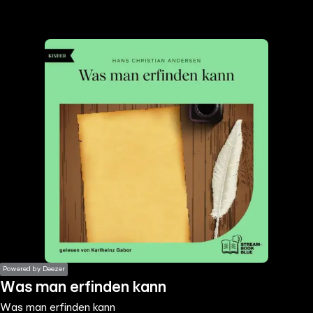
the
h page
 main
nt
the
ibility
ment
Powered by Deezer
Was man erfinden kann
Was man erfinden kann