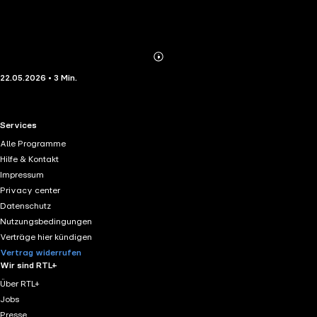
Abonnieren
Mehr
22.05.2026 • 3 Min.
Details
RTL+ useful links.
Services
Alle Programme
Hilfe & Kontakt
Impressum
Privacy center
Datenschutz
Nutzungsbedingungen
Verträge hier kündigen
Vertrag widerrufen
Wir sind RTL+
Über RTL+
Jobs
Presse