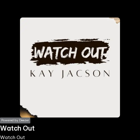
the
h page
 main
nt
the
ibility
ment
Powered by Deezer
Watch Out
Watch Out