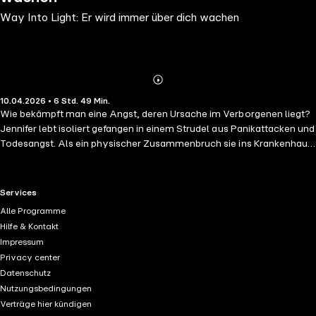
Way Into Light: Er wird immer über dich wachen
Abonnieren
Mehr
10.04.2026 • 6 Std. 49 Min.
Details
Wie bekämpft man eine Angst, deren Ursache im Verborgenen liegt?
Jennifer lebt isoliert gefangen in einem Strudel aus Panikattacken und
Todesangst. Als ein physischer Zusammenbruch sie ins Krankenhaus
zwingt, trifft sie auf ihren Bruder Bennett - doch die Begegnung ist
nicht auf beiden Seiten von Wiedersehensfreude geprägt. Während er
ihr psychologische Hilfe nahelegt, schlägt das Schicksal zu: Der
RTL+ useful links.
Services
gemeinsame Vater stirbt - ohne Aussprache nach dem Jahre
Alle Programme
zurückliegenden Kontaktabbruch. Nach Miles' Tod zieht Jennifer
Hilfe & Kontakt
zurück in ihr Elternhaus. Doch sie ist dort nicht allein. Auf
Impressum
paranormale Weise legt Miles die Hände schützend über seine
Privacy center
Tochter. Endlich beginnt Jennifer, die Scherben ihrer Vergangenheit
Datenschutz
aufzusammeln. In der vertrauten Geborgenheit des alten Hofes stellt
Nutzungsbedingungen
sie sich die alles entscheidende Frage: Warum quält sie diese
Verträge hier kündigen
unglaubliche Angst? Jennifer muss erkennen, dass Heilung erst dann