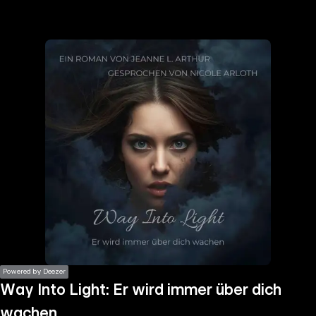
the
h page
 main
nt
the
ibility
ment
Powered by Deezer
Way Into Light: Er wird immer über dich
wachen