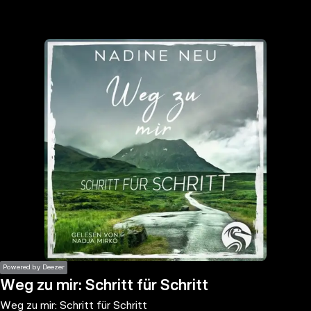
the
h page
 main
nt
the
ibility
ment
Powered by Deezer
Weg zu mir: Schritt für Schritt
Weg zu mir: Schritt für Schritt