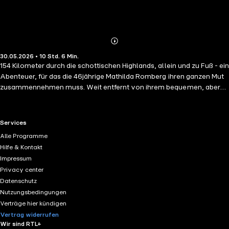
Abonnieren
Mehr
30.05.2026 • 10 Std. 6 Min.
Details
154 Kilometer durch die schottischen Highlands, allein und zu Fuß - ein
Abenteuer, für das die 46jährige Mathilda Romberg ihren ganzen Mut
zusammennehmen muss. Weit entfernt von ihrem bequemen, aber
fremdbestimmten Leben in Deutschland, macht sie sich auf die Suche
nach sich selbst. Während sie nach und nach den eigenen Kern
wiederentdeckt, lernt sie entlang des Weges neue Menschen kennen
RTL+ useful links.
Services
- und findet weit mehr als erwartet.
Alle Programme
Hilfe & Kontakt
Impressum
Privacy center
Datenschutz
Nutzungsbedingungen
Verträge hier kündigen
Vertrag widerrufen
Wir sind RTL+