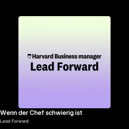
the
h page
 main
nt
the
ibility
ment
Wenn der Chef schwierig ist
Lead Forward