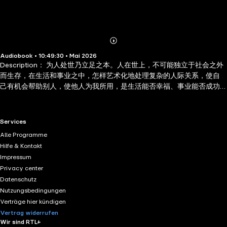
Abonnieren
Mehr
Audiobook • 10:49:30 • Mai 2026
Details
Description： 为人处世乃立足之本。人在世上，不可能独立于社会之外
而生存，在生活和事业之中，怎样艺术化地处理复杂的人际关系，使自
己有机会帮助别人，使他人为我所用，是生活能否幸福、事业能否成功
的关键因素之一。在现在这个越来越复杂的社会里，要想更好地获得生
存和发展，你就要学会为人处世之道。成功的机会对每个人都是相等
的，你唯一能胜过别人的地方就是为人处世的方式。 Author
RTL+ useful links.
Services
Biography： 田由申原名田同桂，既是一名法律工作者，也是一位活跃
Alle Programme
的诗人，同时还是常熟市作协、苏州市作协及中国诗歌学会会员，创作
Hilfe & Kontakt
涵盖诗歌、通俗读物等多个领域。他的诗歌多聚焦江南风光与个人情
Impressum
怀，风格饱含真情且富有诗意。自 2013 年起陆续出版多部诗集，2013 年
Privacy center
由中国文联出版社出版《美丽沙家浜》，2014 年同出版社推出《东湖听
Datenschutz
月》；2016 年河南人民出版社出版其诗集《江南诗雨》
Nutzungsbedingungen
Verträge hier kündigen
Vertrag widerrufen
Wir sind RTL+