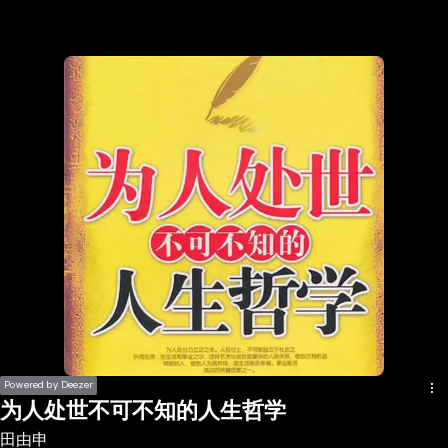
the
h page
 main
nt
the
ibility
ment
Powered by Deezer
为人处世不可不知的人生哲学
田由申