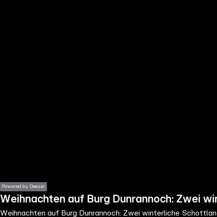
the
h page
 main
nt
the
ibility
ment
Powered by Deezer
Weihnachten auf Burg Dunrannoch: Zwei wi
Weihnachten auf Burg Dunrannoch: Zwei winterliche Schottl