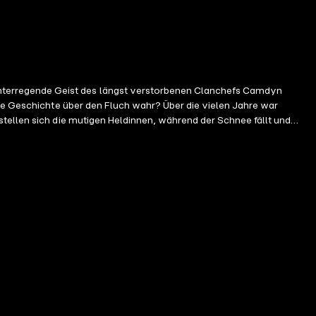
hterregende Geist des längst verstorbenen Clanchefs Camdyn
die Geschichte über den Fluch wahr? Über die vielen Jahre war
tellen sich die mutigen Heldinnen, während der Schnee fällt und
h währenddessen nicht in den Krieger verlieben, den sie für die
l zu gut aussehenden Texaner Benehmen beibringen, während er sich
ten auf Burg Dunrannoch enthält die ersten beiden Bücher