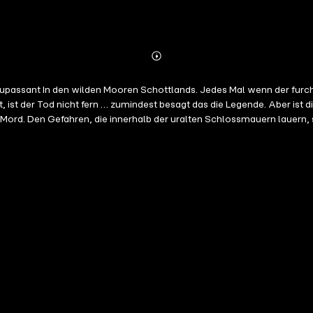
Abonnieren
Mehr
Details
assant In den wilden Mooren Schottlands. Jedes Mal wenn der furc
 ist der Tod nicht fern … zumindest besagt das die Legende. Aber ist 
Mord. Den Gefahren, die innerhalb der uralten Schlossmauern lauern, s
ch Moor, 1167. Kann Flora den Mord an ihren Vater aufklären – und sic
ighlander zu Weihnachten Rannoch Moor, 1904. Ursula soll einem vie
ss – und sich nicht in seine Benimmlehrerin verlieben darf. Weihnach