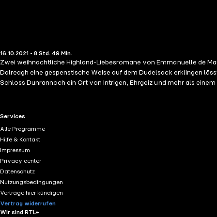
16.10.2021 • 8 Std. 49 Min.
Zwei weihnachtliche Highland-Liebesromane von Emmanuelle de Maup
Dalreagh eine gespenstische Weise auf dem Dudelsack erklingen lässt,
Schloss Dunrannoch ein Ort von Intrigen, Ehrgeiz und mehr als einem 
Weihnachten naht. Wie bringt man einem Highlander die Liebe bei Ranno
heimtückische Tat verantwortlich macht? Wie bezaubert man einen H
eine Braut auswählen und gleichzeitig seine Ermordung verhindern mu
RTL+ useful links.
Services
der "Handbuch einer Lady"-Reihe.
Alle Programme
Hilfe & Kontakt
Impressum
Privacy center
Datenschutz
Nutzungsbedingungen
Verträge hier kündigen
Vertrag widerrufen
Wir sind RTL+