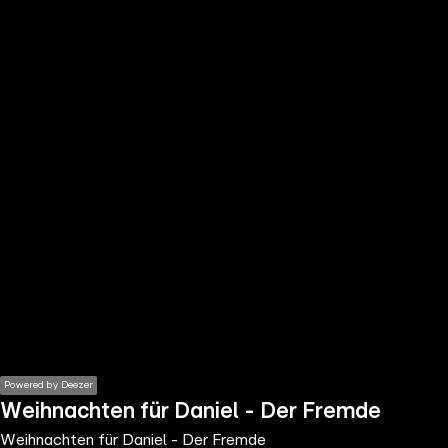
the
h page
 main
nt
the
ibility
ment
Powered by Deezer
Weihnachten für Daniel - Der Fremde
Weihnachten für Daniel - Der Fremde