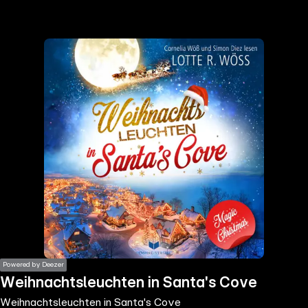
the
h page
 main
nt
the
ibility
ment
Powered by Deezer
Weihnachtsleuchten in Santa's Cove
Weihnachtsleuchten in Santa's Cove