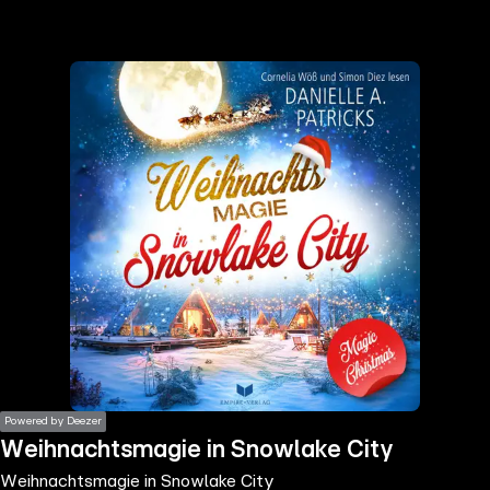
the
h page
 main
nt
the
ibility
ment
Powered by Deezer
Weihnachtsmagie in Snowlake City
Weihnachtsmagie in Snowlake City