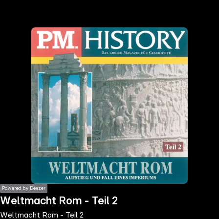
the
h page
 main
nt
the
ibility
ment
Powered by Deezer
Weltmacht Rom - Teil 2
Weltmacht Rom - Teil 2