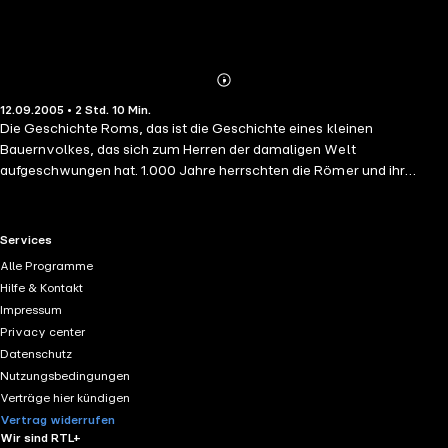
Abonnieren
Mehr
12.09.2005 • 2 Std. 10 Min.
Details
Die Geschichte Roms, das ist die Geschichte eines kleinen
Bauernvolkes, das sich zum Herren der damaligen Welt
aufgeschwungen hat. 1.000 Jahre herrschten die Römer und ihr
Einfluss ist auch bei uns bis heute noch gegenwärtig. Römische
Philosophie, römisches Recht, römische Baukunst überlebten das
Mittelalter und prägten die Zivilisation Mitteleuropas. Aus dem Inhalt:
RTL+ useful links.
Services
Der Titanenkampf zwischen Antonius und Octavian; dessen Wandel
Alle Programme
zum "Augustus", die Zeit der Caesaren Caligula, Nero, Trajan, Hadrian,
Hilfe & Kontakt
Marc Aurel, Diocletian und Constantin, den Gründer von
Impressum
Konstantinopel, der Metropole des Oströmischen Reiches. Mit der
Privacy center
Spaltung begann der Niedergang des Imperium Romanum.
Datenschutz
Nutzungsbedingungen
Verträge hier kündigen
Vertrag widerrufen
Wir sind RTL+