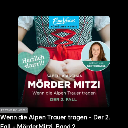
the
h page
 main
nt
the
ibility
ment
Powered by Deezer
Wenn die Alpen Trauer tragen - Der 2.
Fall - MörderMitzi, Band 2