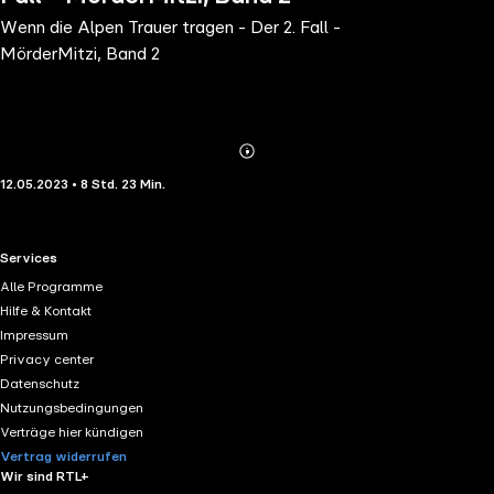
Wenn die Alpen Trauer tragen - Der 2. Fall -
MörderMitzi, Band 2
Abonnieren
Mehr
12.05.2023 • 8 Std. 23 Min.
Details
RTL+ useful links.
Services
Alle Programme
Hilfe & Kontakt
Impressum
Privacy center
Datenschutz
Nutzungsbedingungen
Verträge hier kündigen
Vertrag widerrufen
Wir sind RTL+