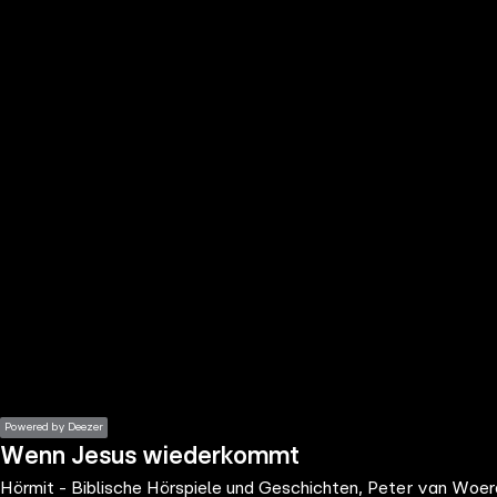
the
h page
 main
nt
the
ibility
ment
Powered by Deezer
Wenn Jesus wiederkommt
Hörmit - Biblische Hörspiele und Geschichten, Peter van Woe