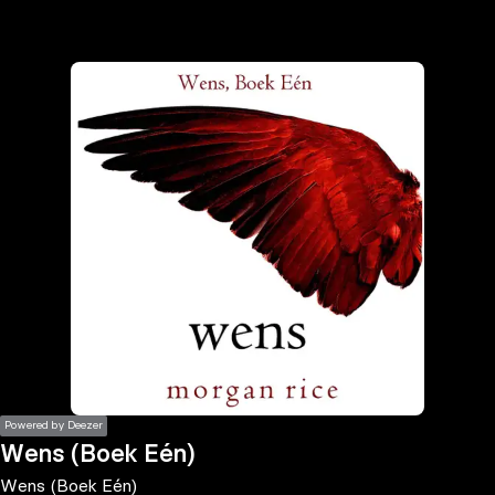
the
h page
 main
nt
the
ibility
ment
Powered by Deezer
Wens (Boek Eén)
Wens (Boek Eén)