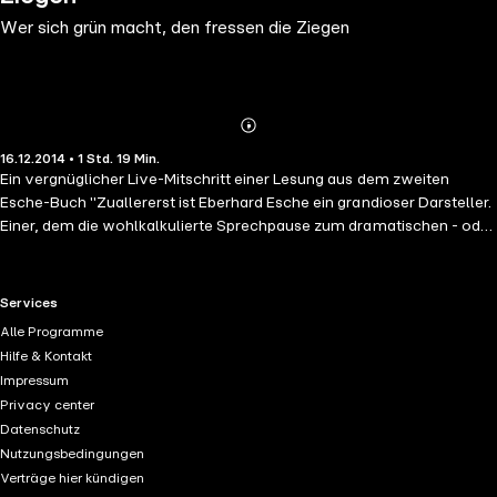
Wer sich grün macht, den fressen die Ziegen
Abonnieren
Mehr
16.12.2014 • 1 Std. 19 Min.
Details
Ein vergnüglicher Live-Mitschritt einer Lesung aus dem zweiten
Esche-Buch "Zuallererst ist Eberhard Esche ein grandioser Darsteller.
Einer, dem die wohlkalkulierte Sprechpause zum dramatischen - oder
urkomischen - Höhepunkt gelingt, der sein Publikum mit
spitzbübischem Charme und einer ganz unverhohlenen und daher
sehr liebenswerten Eitelkeit mit dem kleinen Finger dirigiert und ihm
RTL+ useful links.
Services
dabei Häppchen zuwirft, Petitessen, leckere Kleinigkeiten in halben
Alle Programme
Sätzen, denen nach abgewogener Kunstpause ein weiteres Sätzchen
Hilfe & Kontakt
folgt." (Potsdamer Neueste Nachrichten)
Impressum
Privacy center
Datenschutz
Nutzungsbedingungen
Verträge hier kündigen