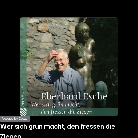
the
h page
 main
nt
the
ibility
ment
Powered by Deezer
Wer sich grün macht, den fressen die
Ziegen