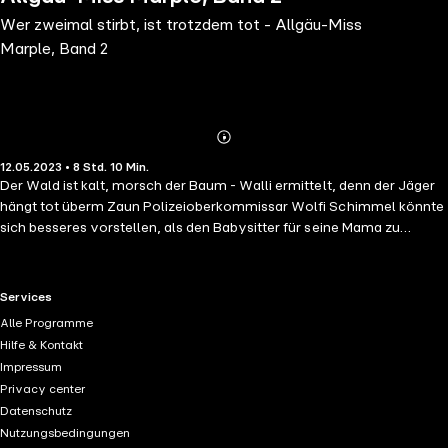
Wer zweimal stirbt, ist trotzdem tot - Allgäu-Miss
Marple, Band 2
Abonnieren
Mehr
12.05.2023 • 8 Std. 10 Min.
Details
Der Wald ist kalt, morsch der Baum - Walli ermittelt, denn der Jäger
hängt tot überm Zaun Polizeioberkommissar Wolfi Schimmel könnte
sich besseres vorstellen, als den Babysitter für seine Mama zu
spielen, weil diese, bei einem waghalsigen Manöver von der Leiter
gestürzt ist. Und dann ereilt ihn plötzlich auch noch ein Notruf, im
Wald wurde eine Leiche gefunden. Da hilft alles nichts, seine Mama
RTL+ useful links.
Services
Walli muss mit. Den Lerpscher Georg hats erwischt - tot hängt der
Alle Programme
Jäger unter seinem Hochsitz. Doch wie konnte das passieren? Walli
Hilfe & Kontakt
ahnt gleich, hier stimmt was nicht. Der Spürsinn der Hobbydetektivin
Impressum
ist geweckt. Wenn der Wolfi doch bloß nicht so sehr mit seinen Infos
Privacy center
geizen würde ...
Datenschutz
Nutzungsbedingungen