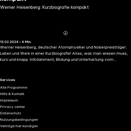
Werner Heisenberg: Kurzbiografie kompakt
Abonnieren
Mehr
13.02.2024 • 4 Min.
Details
Werner Heisenberg, deutscher Atomphysiker und Nobelpreisträger:
Leben und Werk in einer Kurzbiografie! Alles, was man wissen muss,
kurz und knapp. Infotainment, Bildung und Unterhaltung vom
Feinsten!
RTL+ useful links.
Services
Alle Programme
Hilfe & Kontakt
Impressum
Privacy center
Datenschutz
Nutzungsbedingungen
Verträge hier kündigen