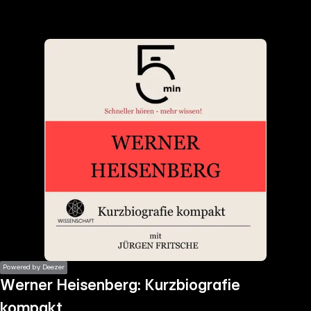
the
h page
 main
nt
the
ibility
ment
Powered by Deezer
Werner Heisenberg: Kurzbiografie
kompakt