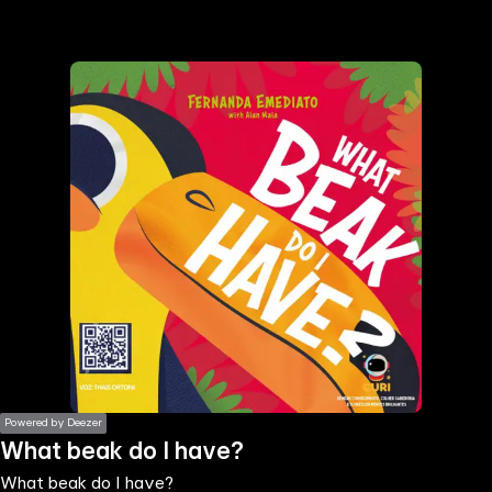
the
h page
 main
nt
the
ibility
ment
Powered by Deezer
What beak do I have?
What beak do I have?