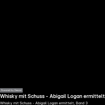
the
h page
 main
nt
the
ibility
ment
Powered by Deezer
Whisky mit Schuss - Abigail Logan ermittelt
Whisky mit Schuss - Abigail Logan ermittelt, Band 3