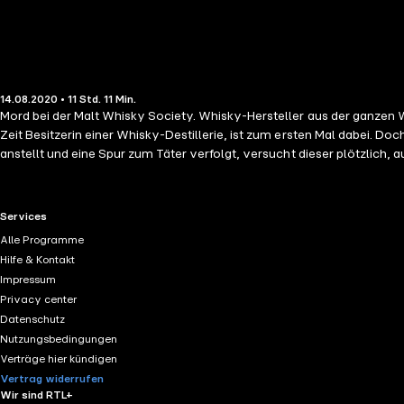
14.08.2020 • 11 Std. 11 Min.
Mord bei der Malt Whisky Society. Whisky-Hersteller aus der ganzen Welt kommen in ein charmantes Landhotel in den schottischen Highlands, um den besten Whisky zu prämieren. Abigal Logan, seit kurzer
Zeit Besitzerin einer Whisky-Destillerie, ist zum ersten Mal dabei. 
RTL+ useful links.
Services
Alle Programme
Hilfe & Kontakt
Impressum
Privacy center
Datenschutz
Nutzungsbedingungen
Verträge hier kündigen
Vertrag widerrufen
Wir sind RTL+