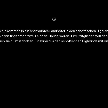
Abonnieren
Mehr
Details
Doch dann findet man zwei Leichen - beide waren Jury-Mitglieder. Will
anstellt und eine Spur zum Täter verfolgt, versucht dieser plötzlich, auch sie auszuschalten. Ein Krimi aus den sch