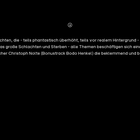
Abonnieren
Mehr
Details
, die - teils phantastisch überhöht, teils vor realem Hintergrund 
 das große Schlachten und Sterben - alle Themen beschäftigen sich ei
precher Christoph Nolte (Bonustrack Bodo Henkel) die beklemmend un
ie wiederkehrende Frage aufwirft: WHY? Empfehlenswert! Andy Lettau 
or er im Alter von 40 Jahren seinen ersten Roman schrieb. Seither ist
duzierendem Filmbusiness aktiv. Seit 2009 leitet er einen Hörbuchverla