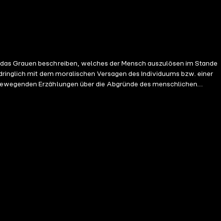
- das Grauen beschreiben, welches der Mensch auszulösen im Stande
ndringlich mit dem moralischen Versagen des Individuums bzw. einer
d bewegenden Erzählungen über die Abgründe des menschlichen
(geb. 1966) ist ein deutscher Autor, Verleger und Projektmanager.
 Lettau erfolgreich als Autor in den Genres Horror, Thriller, Action
g. Andy Lettau lebt und arbeitet in Essen.