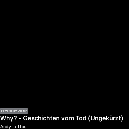
the
h page
 main
nt
the
ibility
ment
Powered by Deezer
Why? - Geschichten vom Tod (Ungekürzt)
Andy Lettau