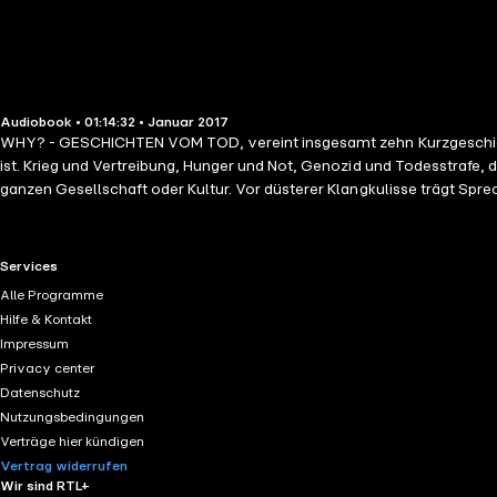
Audiobook • 01:14:32 • Januar 2017
WHY? - GESCHICHTEN VOM TOD, vereint insgesamt zehn Kurzgeschichten
ist. Krieg und Vertreibung, Hunger und Not, Genozid und Todesstrafe,
ganzen Gesellschaft oder Kultur. Vor düsterer Klangkulisse trägt S
Daseins vor. Ein Hörbuch, das zum Nachdenken anregt. Und am Ende d
Lettau war über mehrere Jahre Geschäftsführer einer Werbeagentur, bev
und Fantasy tätig. Gelegentlich ist er auch als Ghostwriter und im pro
RTL+ useful links.
Services
Alle Programme
Hilfe & Kontakt
Impressum
Privacy center
Datenschutz
Nutzungsbedingungen
Verträge hier kündigen
Vertrag widerrufen
Wir sind RTL+