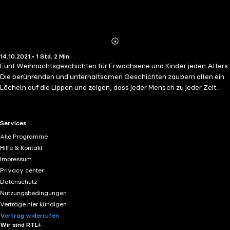
Abonnieren
Mehr
14.10.2021 • 1 Std. 2 Min.
Details
Fünf Weihnachtsgeschichten für Erwachsene und Kinder jeden Alters.
Die berührenden und unterhaltsamen Geschichten zaubern allen ein
Lächeln auf die Lippen und zeigen, dass jeder Mensch zu jeder Zeit
magische Momente erleben kann - wenn er sein Herz öffnet.
RTL+ useful links.
Services
Alle Programme
Hilfe & Kontakt
Impressum
Privacy center
Datenschutz
Nutzungsbedingungen
Verträge hier kündigen
Vertrag widerrufen
Wir sind RTL+