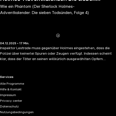
Wie ein Phantom (Der Sherlock Holmes-
Todsünden, Folge 4)
Adventkalender: Die sieben Todsünden, Folge 4)
Abonnieren
Mehr
04.12.2025 • 17 Min.
Details
Inspektor Lestrade muss gegenüber Holmes eingestehen, dass die
Polizei über keinerlei Spuren oder Zeugen verfügt. Indessen scheint
klar, dass der Täter an seinen willkürlich ausgewählten Opfern
Spiegelstrafen vollzieht, die mit ihren Lastern korrelieren.
RTL+ useful links.
Services
Alle Programme
Hilfe & Kontakt
Impressum
Privacy center
Datenschutz
Nutzungsbedingungen