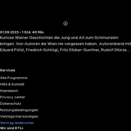
Abonnieren
Mehr
01.09.2023 • 1 Std. 40 Min.
Details
Kuriose Wiener Geschichten die Jung und Alt zum Schmunzeln
bringen. Von Autoren die Wien nie vergessen haben. Autorenband mit
Eduard Pötzl, Friedrich Schlögl, Fritz Stüber-Gunther, Rudolf Stürzer
und Hans Wiest.
RTL+ useful links.
Services
Alle Programme
Hilfe & Kontakt
Impressum
Privacy center
Datenschutz
Nutzungsbedingungen
Verträge hier kündigen
Vertrag widerrufen
Wir sind RTL+