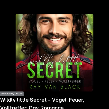
the
h page
 main
nt
the
ibility
ment
Powered by Deezer
Wildly little Secret - Vögel, Feuer,
Volltreffer: Gay Romance