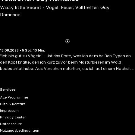
Wildly little Secret - Vögel, Feuer, Volltreffer: Gay
Romance
Abonnieren
Mehr
13.08.2025 • 5 Std. 10 Min.
Details
"Ich bin gut zu Vögeln" – ist das Erste, was ich dem heißen Typen an
den Kopf knalle, den ich kurz zuvor beim Masturbieren im Wald
beobachtet habe. Aus Versehen natürlich, als ich auf einem Hochsitz
nach seltenen Vögeln Ausschau gehalten habe. Peinliche Aktion?
Absolut. Leicht zu vergessen? Leider ganz und gar nicht! Ich hatte
gehofft, ihn nie wiederzusehen. Doch jetzt renoviert dieser schräge
RTL+ useful links.
Services
Vogel namens Cooper die Pension meiner Tante und ich muss ihm
Alle Programme
täglich auf die Finger schauen, obwohl ich ganz genau weiß, was er
Hilfe & Kontakt
damit alles tun kann … Eine Small Town Gay Romance mit einem
Impressum
vogelverrückten Protagonisten, heißen Holzfällern, einsam
Privacy center
gelegenen Waldhütten und vielen zufälligen Begegnungen. Der
Datenschutz
Roman umfasst ca. 250 Seiten und enthält explizite Szenen, Humor
Nutzungsbedingungen
und einige Prisen Zucker.