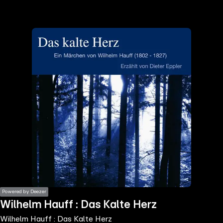
the
h page
 main
nt
the
ibility
ment
Powered by Deezer
Wilhelm Hauff : Das Kalte Herz
Wilhelm Hauff : Das Kalte Herz