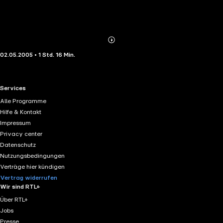
Abonnieren
Mehr
02.05.2005 • 1 Std. 16 Min.
Details
RTL+ useful links.
Services
Alle Programme
Hilfe & Kontakt
Impressum
Privacy center
Datenschutz
Nutzungsbedingungen
Verträge hier kündigen
Vertrag widerrufen
Wir sind RTL+
Über RTL+
Jobs
Presse