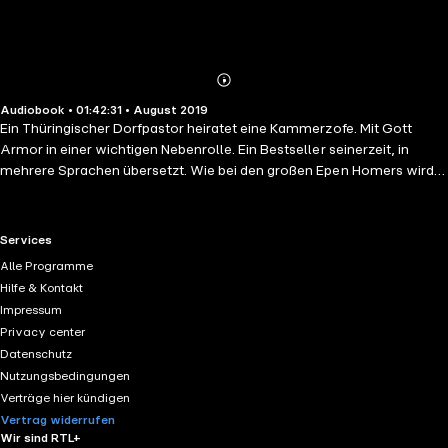
Abonnieren
Mehr
Audiobook • 01:42:31 • August 2019
Details
Ein Thüringischer Dorfpastor heiratet eine Kammerzofe. Mit Gott
Armor in einer wichtigen Nebenrolle. Ein Bestseller seinerzeit, in
mehrere Sprachen übersetzt. Wie bei den großen Epen Homers wird
es in Gesängen vorgebracht und immer wieder die Muse angerufen.
Hier freilich die “komische” Muse.
RTL+ useful links.
Services
Alle Programme
Hilfe & Kontakt
Impressum
Privacy center
Datenschutz
Nutzungsbedingungen
Verträge hier kündigen
Vertrag widerrufen
Wir sind RTL+