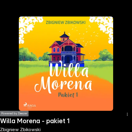
the
h page
 main
nt
the
ibility
ment
Powered by Deezer
Willa Morena - pakiet 1
Zbigniew Zbikowski