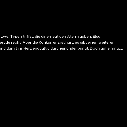
zwei Typen triffst, die dir erneut den Atem rauben. Elsa,
de recht. Aber die Konkurrenz ist hart, es gibt einen weiteren
und damit ihr Herz endgültig durcheinander bringt. Doch auf einmal
 Job schnappen und einen Umzugswagen Richtung Ostsee bestellen?