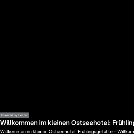
the
h page
 main
nt
the
ibility
ment
Powered by Deezer
Willkommen im kleinen Ostseehotel: Frühlin
Willkommen im kleinen Ostseehotel: Frühlingsgefühle - Willko