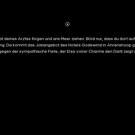
Abonnieren
Mehr
Details
 deines Arztes folgen und ans Meer ziehen. Blöd nur, dass du dort auf 
rung. Da kommt das Jobangebot des Hotels Godewind in Ahrenshoop gera
agegen der sympathische Fiete, der Elsa voller Charme den Darß zeigt 
ich ganz von allein aufzulösen ... Die Frage ist: Kann Elsa sich den
der neuen Reihe von Bestseller-Autorin Evelyn Kühne.