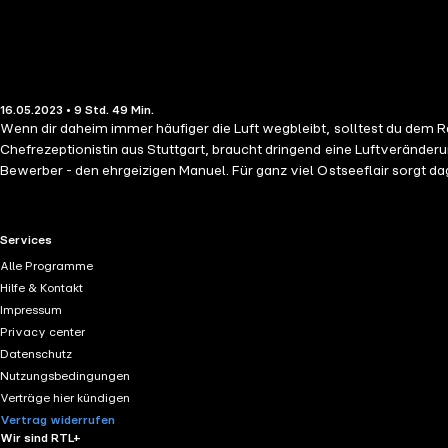
16.05.2023 • 9 Std. 49 Min.
Wenn dir daheim immer häufiger die Luft wegbleibt, solltest du dem Rat
Chefrezeptionistin aus Stuttgart, braucht dringend eine Luftverände
Bewerber - den ehrgeizigen Manuel. Für ganz viel Ostseeflair sorgt d
geschehen seltsame Dinge im Hotel und alle Zukunftspläne scheinen s
Willkommen im Hotel Godewind in Ahrenshoop, auf dem Darß. Teil 2 
RTL+ useful links.
Services
Alle Programme
Hilfe & Kontakt
Impressum
Privacy center
Datenschutz
Nutzungsbedingungen
Verträge hier kündigen
Vertrag widerrufen
Wir sind RTL+