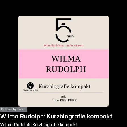
the
h page
 main
nt
the
ibility
ment
Powered by Deezer
Wilma Rudolph: Kurzbiografie kompakt
Wilma Rudolph: Kurzbiografie kompakt