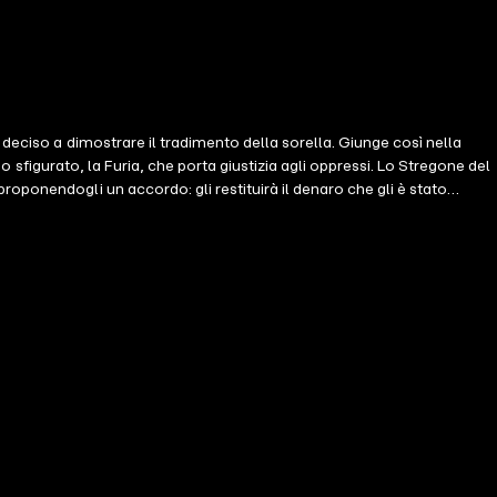
deciso a dimostrare il tradimento della sorella. Giunge così nella
io sfigurato, la Furia, che porta giustizia agli oppressi. Lo Stregone del
oponendogli un accordo: gli restituirà il denaro che gli è stato
te chi sarà il primo a tradire l'altro. Vittime di un attacco a
un filo, ma non tutto è come sembra e ogni loro mossa potrebbe essere