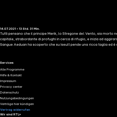
14.07.2021 • 13 Std. 31 Min.
Tutti pensano che il principe Merik, lo Stregone del Vento, sia morto n
capitale, strabordante di profughi in cerca di rifugio, e inizia ad aggira
Sangue Aeduan ha scoperto che su Iseult pende una ricca taglia ed è de
sottratto se la aiuterà a scoprire che fine ha fatto Safi. Legati da un
sorpresa e un naufragio, Safi e l'Imperatrice di Marstock sono riuscite
decisiva per sventare una guerra nelle Lande Stregate... o per scatena
RTL+ useful links.
Services
Alle Programme
Hilfe & Kontakt
Impressum
Privacy center
Datenschutz
Nutzungsbedingungen
Verträge hier kündigen
Vertrag widerrufen
Wir sind RTL+