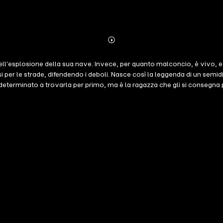
Abonnieren
Mehr
Details
ell'esplosione della sua nave. Invece, per quanto malconcio, è vivo, e 
rsi per le strade, difendendo i deboli. Nasce così la leggenda di un semid
terminato a trovarla per primo, ma è la ragazza che gli si consegna pr
 patto, attraversano insieme le Lande Stregate, domandandosi costantemen
 a salvarsi per un pelo nelle terre dei pirati. La loro vita è appesa a 
rla. contributori TR Alessandro Vezzoli LE Elisa Giorgio