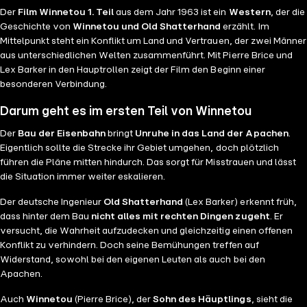
Der
Film Winnetou 1. Teil
aus dem Jahr 1963 ist ein
Western
, der die
Geschichte von
Winnetou und Old Shatterhand
erzählt. Im
Mittelpunkt steht ein Konflikt um Land und Vertrauen, der zwei Männer
aus unterschiedlichen Welten zusammenführt. Mit Pierre Brice und
Lex Barker in den Hauptrollen zeigt der Film den Beginn einer
besonderen Verbindung.
Darum geht es im ersten Teil von Winnetou
Der
Bau der Eisenbahn
bringt
Unruhe in das Land der Apachen
.
Eigentlich sollte die Strecke ihr Gebiet umgehen, doch plötzlich
führen die Pläne mitten hindurch. Das sorgt für Misstrauen und lässt
die Situation immer weiter eskalieren.
Der deutsche Ingenieur
Old Shatterhand
(Lex Barker) erkennt früh,
dass hinter dem Bau
nicht alles mit rechten Dingen zugeht
. Er
versucht, die Wahrheit aufzudecken und gleichzeitig einen offenen
Konflikt zu verhindern. Doch seine Bemühungen treffen auf
Widerstand, sowohl bei den eigenen Leuten als auch bei den
Apachen.
Auch
Winnetou
(Pierre Brice), der
Sohn des Häuptlings
, sieht die