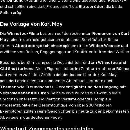
Verbindung
. Aus anfänglicher Distanz wird gegenseitiger Respekt –
und schließlich eine tiefe Freundschaft als
Blutsbrüder
, die beide
Seiten prägt.
Die Vorlage von Karl May
Die
Winnetou-Filme
basieren auf den bekannten
Romanen von Karl
May
, einem der meistgelesenen deutschen Schriftsteller. Seine
fiktiven
Abenteuergeschichten
spielen oft im
Wilden Westen
und
erzählen von Reisen, Begegnungen und Konflikten in fremden Welten.
Besonders berühmt sind seine Geschichten rund um
Winnetou und
Old Shatterhand
. Diese Figuren stehen im Zentrum mehrerer Bücher
und wurden zu festen Größen der deutschen Literatur. Karl May
schildert darin nicht nur spannende Abenteuer, sondern auch
Themen wie Freundschaft, Gerechtigkeit und den Umgang mit
verschiedenen Kulturen
. Seine Werke wurden weltweit in viele
Sprachen übersetzt und vielfach verfilmt oder als Hörspiele
umgesetzt. Mit einer Gesamtauflage von über 200 Millionen
Exemplaren zählen seine Geschichten bis heute zu den bekanntesten
Abenteuern aus deutscher Feder.
Winnetou I: Zusammenfassende Infos