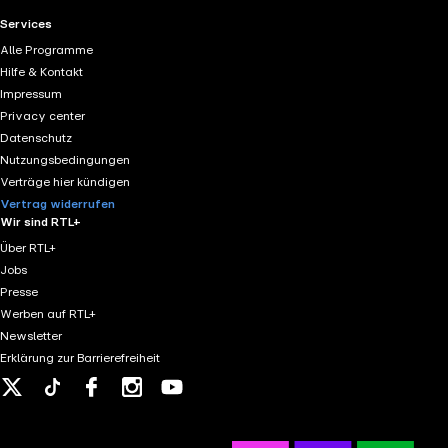
RTL+ useful links.
Services
Alle Programme
Hilfe & Kontakt
Impressum
Privacy center
Datenschutz
Nutzungsbedingungen
Verträge hier kündigen
Vertrag widerrufen
Wir sind RTL+
Über RTL+
Jobs
Presse
Werben auf RTL+
Newsletter
Erklärung zur Barrierefreiheit
X
Tiktok
Facebook
Instagram
Youtube