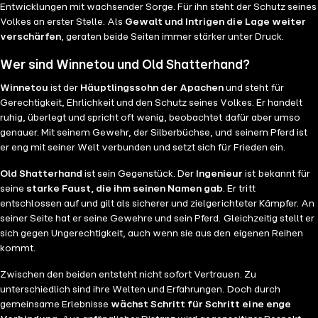
Entwicklungen mit wachsender Sorge. Für ihn steht der Schutz seines
Volkes an erster Stelle. Als
Gewalt und Intrigen die Lage weiter
verschärfen
, geraten beide Seiten immer stärker unter Druck.
Wer sind Winnetou und Old Shatterhand?
Winnetou
ist der
Häuptlingssohn der Apachen
und steht für
Gerechtigkeit, Ehrlichkeit und den Schutz seines Volkes. Er handelt
ruhig, überlegt und spricht oft wenig, beobachtet dafür aber umso
genauer. Mit seinem Gewehr, der Silberbüchse, und seinem Pferd ist
er eng mit seiner Welt verbunden und setzt sich für Frieden ein.
Old Shatterhand
ist sein Gegenstück. Der
Ingenieur
ist bekannt für
seine
starke Faust, die ihm seinen Namen gab
. Er tritt
entschlossen auf und gilt als sicherer und zielgerichteter Kämpfer. An
seiner Seite hat er seine Gewehre und sein Pferd. Gleichzeitig stellt er
sich gegen Ungerechtigkeit, auch wenn sie aus den eigenen Reihen
kommt.
Zwischen den beiden entsteht nicht sofort Vertrauen. Zu
unterschiedlich sind ihre Welten und Erfahrungen. Doch durch
gemeinsame Erlebnisse
wächst Schritt für Schritt eine enge