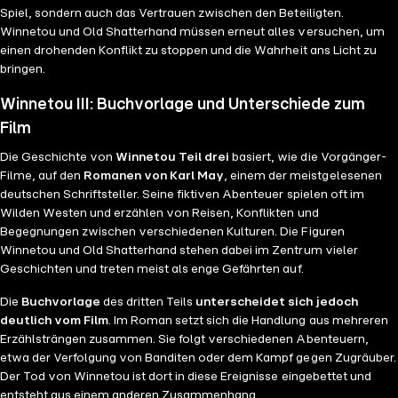
Spiel, sondern auch das Vertrauen zwischen den Beteiligten.
Winnetou und Old Shatterhand müssen erneut alles versuchen, um
einen drohenden Konflikt zu stoppen und die Wahrheit ans Licht zu
bringen.
Winnetou III: Buchvorlage und Unterschiede zum
Film
Die Geschichte von
Winnetou Teil drei
basiert, wie die Vorgänger-
Filme, auf den
Romanen von Karl May
, einem der meistgelesenen
deutschen Schriftsteller. Seine fiktiven Abenteuer spielen oft im
Wilden Westen und erzählen von Reisen, Konflikten und
Begegnungen zwischen verschiedenen Kulturen. Die Figuren
Winnetou und Old Shatterhand stehen dabei im Zentrum vieler
Geschichten und treten meist als enge Gefährten auf.
Die
Buchvorlage
des dritten Teils
unterscheidet sich jedoch
deutlich vom Film
. Im Roman setzt sich die Handlung aus mehreren
Erzählsträngen zusammen. Sie folgt verschiedenen Abenteuern,
etwa der Verfolgung von Banditen oder dem Kampf gegen Zugräuber.
Der Tod von Winnetou ist dort in diese Ereignisse eingebettet und
entsteht aus einem anderen Zusammenhang.