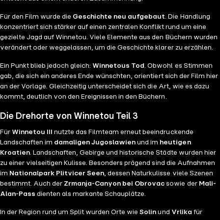
Für den Film wurde die
Geschichte neu aufgebaut
. Die Handlung
konzentriert sich stärker auf einen zentralen Konflikt rund um eine
gezielte Jagd auf Winnetou. Viele Elemente aus den Büchern wurden
verändert oder weggelassen, um die Geschichte klarer zu erzählen.
Ein Punkt blieb jedoch gleich:
Winnetous Tod
. Obwohl es Stimmen
gab, die sich ein anderes Ende wünschten, orientiert sich der Film hier
an der Vorlage. Gleichzeitig unterscheidet sich die Art, wie es dazu
kommt, deutlich von den Ereignissen in den Büchern.
Die Drehorte von Winnetou Teil 3
Für
Winnetou III
nutzte das Filmteam erneut beeindruckende
Landschaften im
damaligen Jugoslawien
und im
heutigen
Kroatien
. Landschaften, Gebirge und historische Städte wurden hier
zu einer vielseitigen Kulisse. Besonders prägend sind die Aufnahmen
im
Nationalpark Plitvicer Seen
, dessen Naturkulisse viele Szenen
bestimmt. Auch der
Zrmanja-Canyon bei Obrovac
sowie der
Mali-
Alan-Pass
dienten als markante Schauplätze.
In der Region rund um Split wurden Orte wie
Solin
und
Vrlika
für