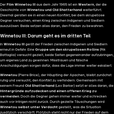
Der
Film Winnetou III
aus dem Jahr 1965 ist ein
Western
, der die
Geschichte von
Winnetou und Old Shatterhand
weiterführt.
Diesmal geraten sie in einen neuen Konflikt, bei dem skrupellose
Gegner versuchen, einen Krieg zwischen Indigenen und Siedlern
auszulösen. Beide setzen alles daran, den Frieden zu bewahren.
Winnetou III: Darum geht es im dritten Teil
In
Winnetou III
gerät der Frieden zwischen Indigenen und Siedlern
erneut in Gefahr. Eine
Gruppe um den skrupellosen Rollins
(Rik
Battaglia) versucht gezielt, beide Seiten gegeneinander aufzubringen,
um eigenes Land zu gewinnen. Misstrauen und falsche
Anschuldigungen sorgen dafür, dass die Lage immer weiter eskaliert.
Winnetou
(Pierre Brice), der Häuptling der Apachen, bleibt zunächst
ruhig und versucht, den Konflikt zu verhindern. Gemeinsam mit
seinem Freund
Old Shatterhand
(Lex Barker) setzt er alles daran, die
Hintergründe aufzudecken und einen offenen Krieg zu
vermeiden
. Doch die Gegner gehen immer weiter und schrecken
auch vor Intrigen nicht zurück. Durch gezielte Täuschungen wird
Winnetou selbst unter Verdacht
gestellt, was die Situation
zusätzlich verschärft. Plötzlich steht nicht nur der Frieden auf dem