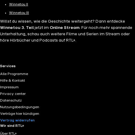
Winnetou II
Winnetou III
Willst du wissen, wie die Geschichte weitergeht? Dann entdecke
Winnetou 3. Teil
jetzt im
Online Stream
. Für noch mehr spannende
Unterhaltung, schau auch weitere Filme und Serien im Stream oder
höre Hörbücher und Podcasts auf RTL+.
RTL+ useful links.
Services
Alle Programme
Hilfe & Kontakt
Impressum
Privacy center
Datenschutz
Nutzungsbedingungen
Verträge hier kündigen
Vertrag widerrufen
Wir sind RTL+
Über RTL+