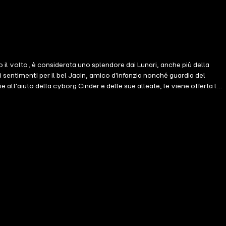
 il volto, è considerata uno splendore dai Lunari, anche più della
 sentimenti per il bel Jacin, amico d'infanzia nonché guardia del
e all'aiuto della cyborg Cinder e delle sue alleate, le viene offerta la
ni. Riusciranno Cinder, Scarlet, Cress e Winter a sconfiggere Levana e a
rto non deluderà i tanti fan della serie. contributori TR Maria Carla