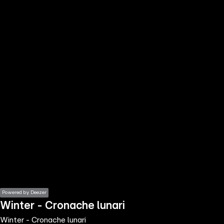
the
h page
 main
nt
the
ibility
ment
Powered by Deezer
Winter - Cronache lunari
Winter - Cronache lunari