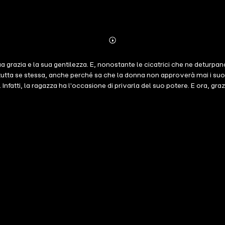
Abonnieren
Mehr
Details
grazia e la sua gentilezza. E, nonostante le cicatrici che ne deturpano
tutta se stessa, anche perché sa che la donna non approverà mai i suoi
fatti, la ragazza ha l'occasione di privarla del suo potere. E ora, grazi
rana e ponga fine così alla guerra che infuria ormai da tanti, troppi an
onache lunari", Marissa Meyer costruisce un finale mozzafiato che di ce