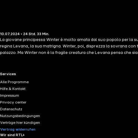
10.07.2024 • 24 Std. 33 Min.
La giovane principessa Winter è molto amata dal suo popolo per la sua 
regina Levana, la sua matrigna. Winter, poi, disprezza la sovrana con 
palazzo. Ma Winter non è la fragile creatura che Levana pensa che sia. In
possibilità concreta di dare inizio a una rivoluzione che rovesci la sov
trovare ognuna il proprio lieto fine? In questo ultimo volume delle "Cr
Dallavalle LE Ester Parrulli
RTL+ useful links.
Services
Alle Programme
Hilfe & Kontakt
Impressum
Privacy center
Datenschutz
Nutzungsbedingungen
Verträge hier kündigen
Vertrag widerrufen
Wir sind RTL+