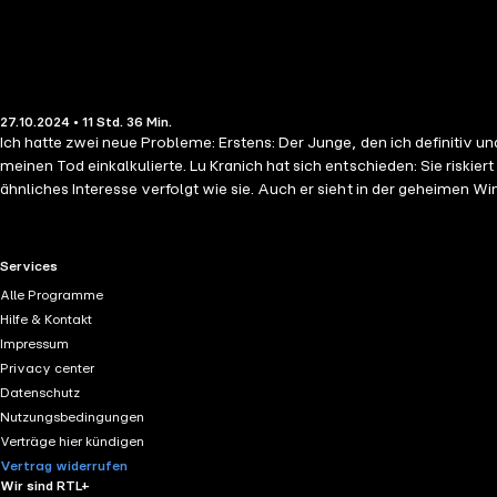
27.10.2024 • 11 Std. 36 Min.
Ich hatte zwei neue Probleme: Erstens: Der Junge, den ich definitiv 
meinen Tod einkalkulierte. Lu Kranich hat sich entschieden: Sie riski
ähnliches Interesse verfolgt wie sie. Auch er sieht in der geheimen Win
RTL+ useful links.
Services
Alle Programme
Hilfe & Kontakt
Impressum
Privacy center
Datenschutz
Nutzungsbedingungen
Verträge hier kündigen
Vertrag widerrufen
Wir sind RTL+