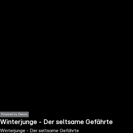
the
h page
 main
nt
the
ibility
ment
Powered by Deezer
Winterjunge - Der seltsame Gefährte
Winterjunge - Der seltsame Gefährte