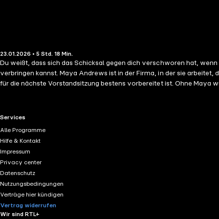
23.01.2026 • 5 Std. 18 Min.
Du weißt, dass sich das Schicksal gegen dich verschworen hat, wenn 
verbringen kannst. Maya Andrews ist in der Firma, in der sie arbeitet, das Mädchen für alles. So kümmert sie sich gleichermaßen darum, dass die schmutzige Wäsche ihres Chefs in die Reinigung kommt und er
für die nächste Vorstandsitzung bestens vorbereitet ist. Ohne Maya wü
Chef, der nie ein Wort des Lobes für sie übrighat und sie wie ein Inv
ihrem Pflichtgefühl und geht, wie geplant, in ihren wohlverdienten Ur
Gedanken über die Zukunft zu machen. Doch kaum dort angekommen, mus
RTL+ useful links.
Services
beiden fliegen und Winterwun
Alle Programme
Hilfe & Kontakt
Impressum
Privacy center
Datenschutz
Nutzungsbedingungen
Verträge hier kündigen
Vertrag widerrufen
Wir sind RTL+