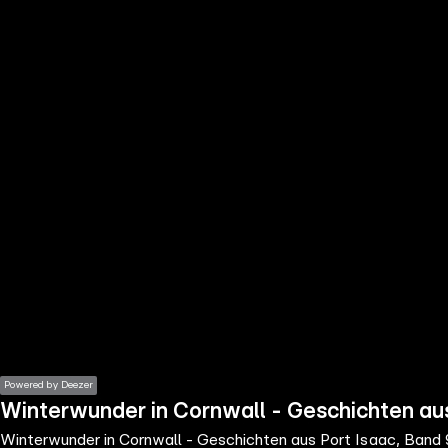
the
h page
 main
nt
the
ibility
ment
Powered by Deezer
Winterwunder in Cornwall - Geschichten aus
Winterwunder in Cornwall - Geschichten aus Port Isaac, Band 