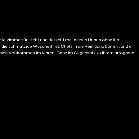
otelzimmertür steht und du nicht mal deinen Urlaub ohne ihn
sie sich vollkommen im Klaren. Ganz im Gegensatz zu ihrem arroganten
 dringenden Deal abschließen will, widersetzt sich Maya das erste Mal
nem urigen Pub, eingemietet, um ein wenig abzuschalten und sich
und ihr keine Ruhe lässt, bis schließlich die Fetzen zwischen den