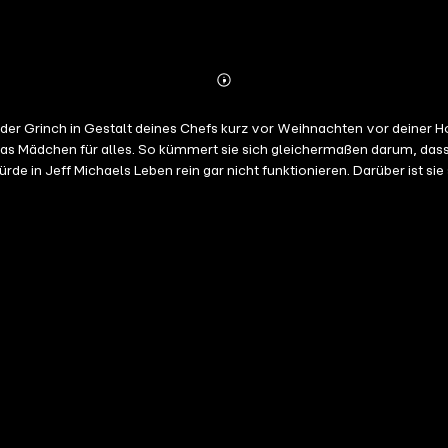
Abonnieren
Mehr
Details
der Grinch in Gestalt deines Chefs kurz vor Weihnachten vor deiner H
rde in Jeff Michaels Leben rein gar nicht funktionieren. Darüber ist 
entar seines Büros behandelt. Als Jeff kurz vor Weihnachten noch einen
laub nach Cornwall. Dort hat sie sich in Port Isaac im Golden Lion, ei
s sie feststellen, dass ihr Chef ebenfalls im Pub untergekommen ist 
der ihren Lauf nehmen. Ein Enemies to Lovers-Liebesroman vor der Traumkulisse Cornwalls.