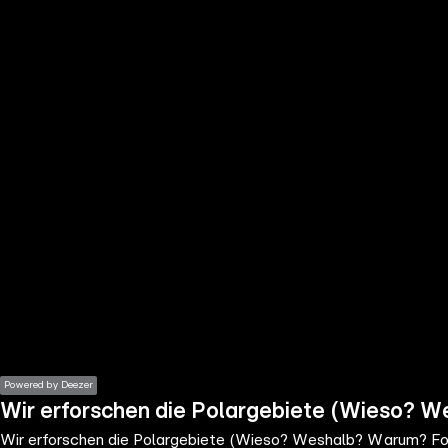
the
h page
 main
nt
the
ibility
ment
Powered by Deezer
Wir erforschen die Polargebiete (Wieso? 
Wir erforschen die Polargebiete (Wieso? Weshalb? Warum? Fo