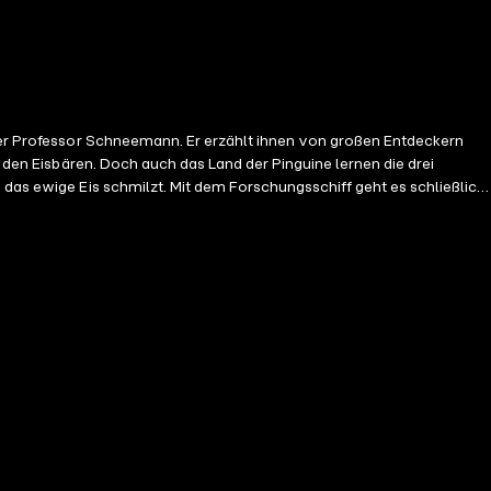
cher Professor Schneemann. Er erzählt ihnen von großen Entdeckern
: den Eisbären. Doch auch das Land der Pinguine lernen die drei
 das ewige Eis schmilzt. Mit dem Forschungsschiff geht es schließlich
Motto "Ich bin ganz Ohr!" Das gleichnamige Buch von Peter