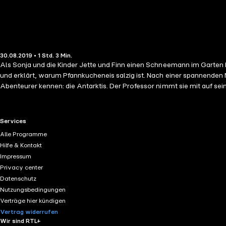
30.08.2019 • 1 Std. 3 Min.
Als Sonja und die Kinder Jette und Finn einen Schneemann im Garten b
und erklärt, warum Pfannkucheneis salzig ist. Nach einer spannenden Na
Abenteurer kennen: die Antarktis. Der Professor nimmt sie mit auf sei
zurück nach Hause. Authentische Geräusche, viel Musik und das Erö
Nieländer ist im Ravensburger Buchverlag erschienen.
RTL+ useful links.
Services
Alle Programme
Hilfe & Kontakt
Impressum
Privacy center
Datenschutz
Nutzungsbedingungen
Verträge hier kündigen
Vertrag widerrufen
Wir sind RTL+