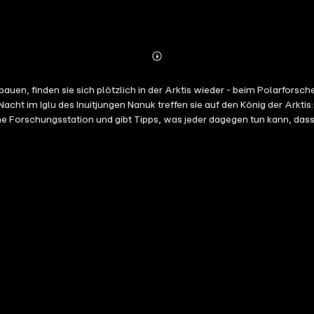
Abonnieren
Mehr
Details
auen, finden sie sich plötzlich in der Arktis wieder - beim Polarfors
cht im Iglu des Inuitjungen Nanuk treffen sie auf den König der Arktis
ne Forschungsstation und gibt Tipps, was jeder dagegen tun kann, dass
ffnungslied machen das Ganze zum spannenden Hörerlebnis, nach dem 