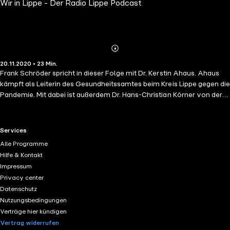
Wir in Lippe - Der Radio Lippe Podcast
Abspielen
Mehr
20.11.2020 • 23 Min.
Details
Frank Schröder spricht in dieser Folge mit Dr. Kerstin Ahaus. Ahaus
kämpft als Leiterin des Gesundheitssamtes beim Kreis Lippe gegen die
Pandemie. Mit dabei ist außerdem Dr. Hans-Christian Körner von der
kassenärztlichen Vereinigung.
RTL+ useful links.
Services
Alle Programme
Hilfe & Kontakt
Impressum
Privacy center
Datenschutz
Nutzungsbedingungen
Verträge hier kündigen
Vertrag widerrufen