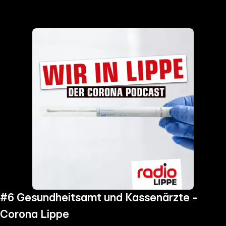
the
h page
 main
nt
the
ibility
ment
#6 Gesundheitsamt und Kassenärzte -
Corona Lippe