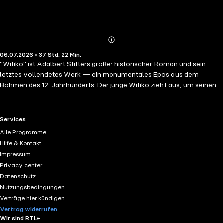
Abonnieren
Mehr
06.07.2026 • 37 Std. 22 Min.
Details
"Witiko" ist Adalbert Stifters großer historischer Roman und sein
letztes vollendetes Werk — ein monumentales Epos aus dem
Böhmen des 12. Jahrhunderts. Der junge Witiko zieht aus, um seinen
Platz in der Welt zu finden, und wird im Ringen der böhmischen
Herzöge um die Macht zum Mann des Rechts und der Ordnung. Aus
dem namenlosen Jüngling wird der Stammvater eines mächtigen
RTL+ useful links.
Services
Geschlechts. Fern der romantischen Abenteuergeschichte erzählt
Alle Programme
Stifter mit feierlichem Ernst und stiller Größe von Treue, Maß und
Hilfe & Kontakt
Verantwortung, vom Einzelnen im Gang der Geschichte und von
Impressum
einem sittlichen Weltbild, in dem das Rechte sich am Ende durchsetzt.
Privacy center
Ein Werk von ruhiger, fast biblischer Sprachgewalt. Hans Jochim
Datenschutz
Schmidt liest den vollständigen Roman, ungekürzt, rund 37 Stunden.
Nutzungsbedingungen
Verträge hier kündigen
Vertrag widerrufen
Wir sind RTL+